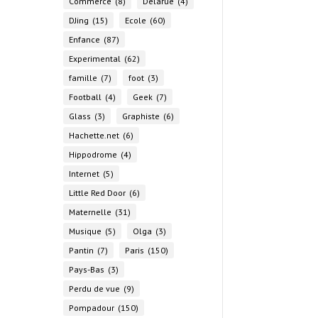
Commerce
(8)
Delarue
(4)
DJing
(15)
Ecole
(60)
Enfance
(87)
Experimental
(62)
famille
(7)
foot
(3)
Football
(4)
Geek
(7)
Glass
(3)
Graphiste
(6)
Hachette.net
(6)
Hippodrome
(4)
Internet
(5)
Little Red Door
(6)
Maternelle
(31)
Musique
(5)
Olga
(3)
Pantin
(7)
Paris
(150)
Pays-Bas
(3)
Perdu de vue
(9)
Pompadour
(150)