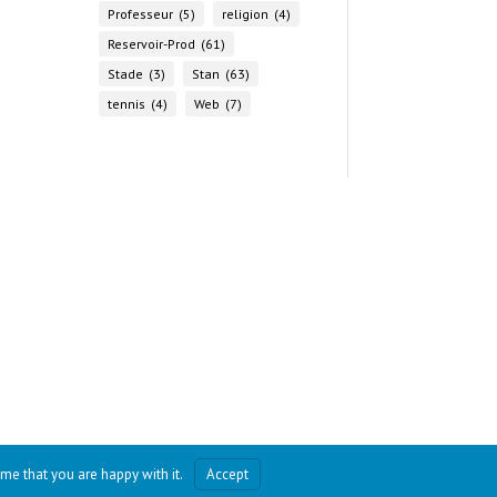
Professeur
(5)
religion
(4)
Reservoir-Prod
(61)
Stade
(3)
Stan
(63)
tennis
(4)
Web
(7)
me that you are happy with it.
Accept