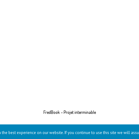
FredBook – Projet interminable
the best experience on our website. If you continue to use this site we will assu