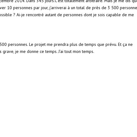
décembre 2014. Dans 345 jours.C’est totalement arbitraire. Mais je me dis qu
ouver 10 personnes par jour, j’arriverai à un total de près de 3 500 personn
possible ? Ai-je rencontré autant de personnes dont je sois capable de me
es 500 personnes. Le projet me prendra plus de temps que prévu. Et ça ne
s grave, je me donne ce temps. J’ai tout mon temps.