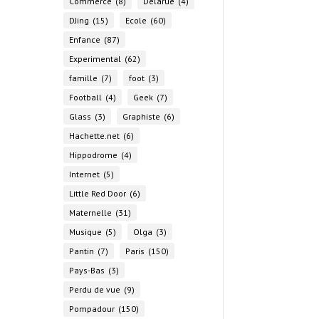
Commerce
(8)
Delarue
(4)
DJing
(15)
Ecole
(60)
Enfance
(87)
Experimental
(62)
famille
(7)
foot
(3)
Football
(4)
Geek
(7)
Glass
(3)
Graphiste
(6)
Hachette.net
(6)
Hippodrome
(4)
Internet
(5)
Little Red Door
(6)
Maternelle
(31)
Musique
(5)
Olga
(3)
Pantin
(7)
Paris
(150)
Pays-Bas
(3)
Perdu de vue
(9)
Pompadour
(150)