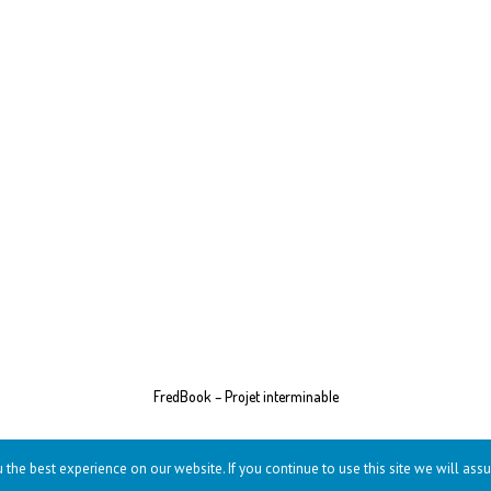
FredBook – Projet interminable
the best experience on our website. If you continue to use this site we will assu