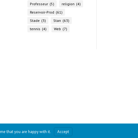
Professeur
(5)
religion
(4)
Reservoir-Prod
(61)
Stade
(3)
Stan
(63)
tennis
(4)
Web
(7)
me that you are happy with it.
Accept