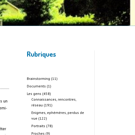
Rubriques
Brainstorming
(11)
Documents
(1)
Les gens
(458)
Connaissances, rencontres,
ns un
réseau
(191)
demi-
Enigmes, ephémères, perdus de
vue
(122)
Portraits
(78)
éter
Proches
(9)