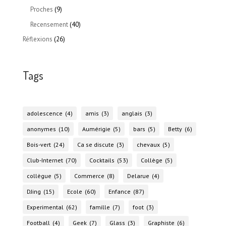
Proches
(9)
Recensement
(40)
Réflexions
(26)
Tags
adolescence
(4)
amis
(3)
anglais
(3)
anonymes
(10)
Aumérigie
(5)
bars
(5)
Betty
(6)
Bois-vert
(24)
Ca se discute
(3)
chevaux
(5)
Club-Internet
(70)
Cocktails
(53)
Collège
(5)
collègue
(5)
Commerce
(8)
Delarue
(4)
DJing
(15)
Ecole
(60)
Enfance
(87)
Experimental
(62)
famille
(7)
foot
(3)
Football
(4)
Geek
(7)
Glass
(3)
Graphiste
(6)