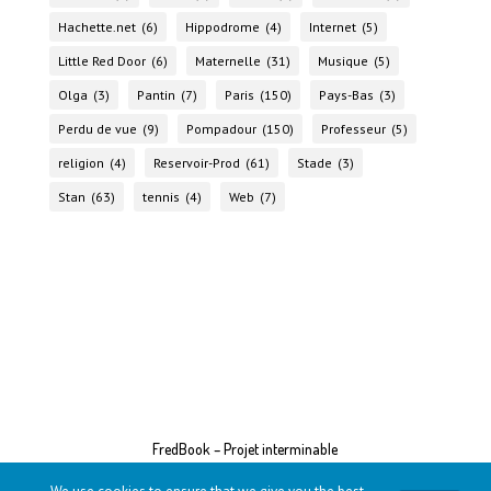
Hachette.net
(6)
Hippodrome
(4)
Internet
(5)
Little Red Door
(6)
Maternelle
(31)
Musique
(5)
Olga
(3)
Pantin
(7)
Paris
(150)
Pays-Bas
(3)
Perdu de vue
(9)
Pompadour
(150)
Professeur
(5)
religion
(4)
Reservoir-Prod
(61)
Stade
(3)
Stan
(63)
tennis
(4)
Web
(7)
FredBook – Projet interminable