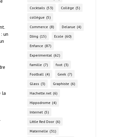
ié
Cocktails
(53)
Collège
(5)
collègue
(5)
nt.
Commerce
(8)
Delarue
(4)
 : un
DJing
(15)
Ecole
(60)
 un
Enfance
(87)
Experimental
(62)
famille
(7)
foot
(3)
dre
Football
(4)
Geek
(7)
Glass
(3)
Graphiste
(6)
 la
Hachette.net
(6)
Hippodrome
(4)
Internet
(5)
.
Little Red Door
(6)
Maternelle
(31)