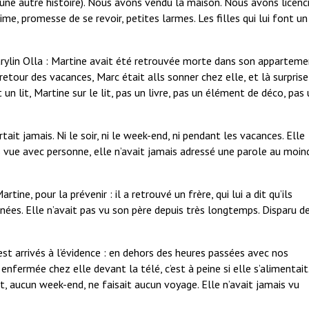
une autre histoire). Nous avons vendu la maison. Nous avons licenc
me, promesse de se revoir, petites larmes. Les filles qui lui font un
arylin Olla : Martine avait été retrouvée morte dans son apparteme
etour des vacances, Marc était alls sonner chez elle, et là surprise
n lit, Martine sur le lit, pas un livre, pas un élément de déco, pas
tait jamais. Ni le soir, ni le week-end, ni pendant les vacances. Elle
s vue avec personne, elle n’avait jamais adressé une parole au moin
ine, pour la prévenir : il a retrouvé un frère, qui lui a dit qu’ils
nnées. Elle n’avait pas vu son père depuis très longtemps. Disparu de
 est arrivés à l’évidence : en dehors des heures passées avec nos
 enfermée chez elle devant la télé, c’est à peine si elle s’alimentait
rt, aucun week-end, ne faisait aucun voyage. Elle n’avait jamais vu