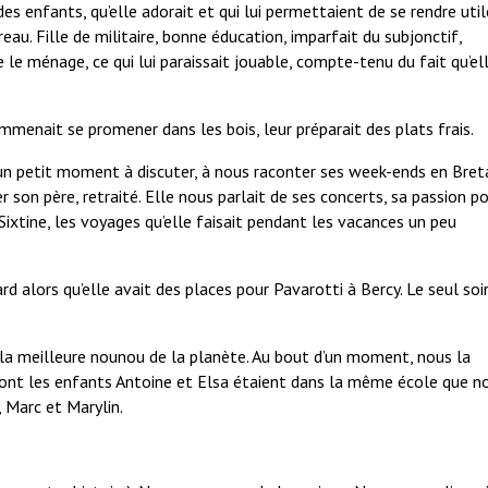
 des enfants, qu’elle adorait et qui lui permettaient de se rendre uti
eau. Fille de militaire, bonne éducation, imparfait du subjonctif,
e le ménage, ce qui lui paraissait jouable, compte-tenu du fait qu’el
s emmenait se promener dans les bois, leur préparait des plats frais.
rs un petit moment à discuter, à nous raconter ses week-ends en Bre
er son père, retraité. Elle nous parlait de ses concerts, sa passion p
e Sixtine, les voyages qu’elle faisait pendant les vacances un peu
ard alors qu’elle avait des places pour Pavarotti à Bercy. Le seul soi
 la meilleure nounou de la planète. Au bout d’un moment, nous la
 dont les enfants Antoine et Elsa étaient dans la même école que n
, Marc et Marylin.