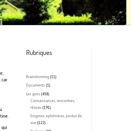
Rubriques
r,
Brainstorming
(11)
 car
Documents
(1)
Les gens
(458)
Connaissances, rencontres,
réseau
(191)
ou
tine.
Enigmes, ephémères, perdus de
vue
(122)
 qui