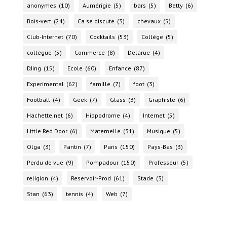
anonymes
(10)
Aumérigie
(5)
bars
(5)
Betty
(6)
Bois-vert
(24)
Ca se discute
(3)
chevaux
(5)
Club-Internet
(70)
Cocktails
(53)
Collège
(5)
collègue
(5)
Commerce
(8)
Delarue
(4)
DJing
(15)
Ecole
(60)
Enfance
(87)
Experimental
(62)
famille
(7)
foot
(3)
Football
(4)
Geek
(7)
Glass
(3)
Graphiste
(6)
Hachette.net
(6)
Hippodrome
(4)
Internet
(5)
Little Red Door
(6)
Maternelle
(31)
Musique
(5)
Olga
(3)
Pantin
(7)
Paris
(150)
Pays-Bas
(3)
Perdu de vue
(9)
Pompadour
(150)
Professeur
(5)
religion
(4)
Reservoir-Prod
(61)
Stade
(3)
Stan
(63)
tennis
(4)
Web
(7)