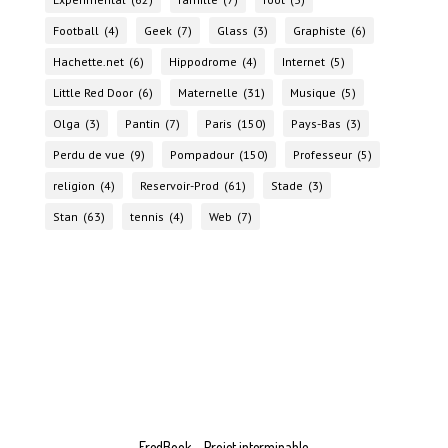
Football
(4)
Geek
(7)
Glass
(3)
Graphiste
(6)
Hachette.net
(6)
Hippodrome
(4)
Internet
(5)
Little Red Door
(6)
Maternelle
(31)
Musique
(5)
Olga
(3)
Pantin
(7)
Paris
(150)
Pays-Bas
(3)
Perdu de vue
(9)
Pompadour
(150)
Professeur
(5)
religion
(4)
Reservoir-Prod
(61)
Stade
(3)
Stan
(63)
tennis
(4)
Web
(7)
FredBook – Projet interminable