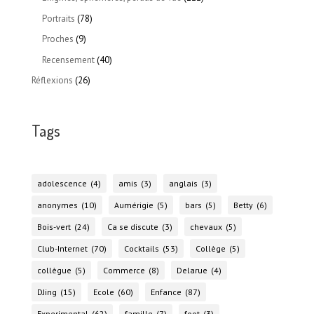
Portraits
(78)
Proches
(9)
Recensement
(40)
Réflexions
(26)
Tags
adolescence
(4)
amis
(3)
anglais
(3)
anonymes
(10)
Aumérigie
(5)
bars
(5)
Betty
(6)
Bois-vert
(24)
Ca se discute
(3)
chevaux
(5)
Club-Internet
(70)
Cocktails
(53)
Collège
(5)
collègue
(5)
Commerce
(8)
Delarue
(4)
DJing
(15)
Ecole
(60)
Enfance
(87)
Experimental
(62)
famille
(7)
foot
(3)