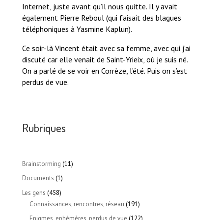
Internet, juste avant qu’il nous quitte. Il y avait
également Pierre Reboul (qui faisait des blagues
téléphoniques à Yasmine Kaplun).
Ce soir-là Vincent était avec sa femme, avec qui j’ai
discuté car elle venait de Saint-Yrieix, où je suis né.
On a parlé de se voir en Corrèze, l’été. Puis on s’est
perdus de vue.
Rubriques
Brainstorming
(11)
Documents
(1)
Les gens
(458)
Connaissances, rencontres, réseau
(191)
Enigmes, ephémères, perdus de vue
(122)