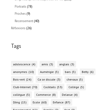
Portraits
(78)
Proches
(9)
Recensement
(40)
Réflexions
(26)
Tags
adolescence
(4)
amis
(3)
anglais
(3)
anonymes
(10)
Aumérigie
(5)
bars
(5)
Betty
(6)
Bois-vert
(24)
Ca se discute
(3)
chevaux
(5)
Club-Internet
(70)
Cocktails
(53)
Collège
(5)
collègue
(5)
Commerce
(8)
Delarue
(4)
DJing
(15)
Ecole
(60)
Enfance
(87)
Experimental
(62)
famille
(7)
foot
(3)