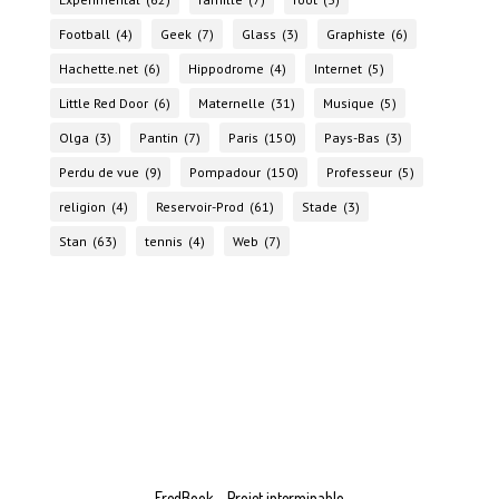
Football
(4)
Geek
(7)
Glass
(3)
Graphiste
(6)
Hachette.net
(6)
Hippodrome
(4)
Internet
(5)
Little Red Door
(6)
Maternelle
(31)
Musique
(5)
Olga
(3)
Pantin
(7)
Paris
(150)
Pays-Bas
(3)
Perdu de vue
(9)
Pompadour
(150)
Professeur
(5)
religion
(4)
Reservoir-Prod
(61)
Stade
(3)
Stan
(63)
tennis
(4)
Web
(7)
FredBook – Projet interminable