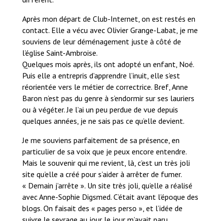
Après mon départ de Club-Internet, on est restés en
contact. Elle a vécu avec Olivier Grange-Labat, je me
souviens de leur déménagement juste à côté de
l’église Saint-Ambroise.
Quelques mois après, ils ont adopté un enfant, Noé.
Puis elle a entrepris d’apprendre l’inuit, elle s’est
réorientée vers le métier de correctrice. Bref, Anne
Baron n’est pas du genre à s’endormir sur ses lauriers
ou à végéter. Je l’ai un peu perdue de vue depuis
quelques années, je ne sais pas ce qu’elle devient.
Je me souviens parfaitement de sa présence, en
particulier de sa voix que je peux encore entendre.
Mais le souvenir qui me revient, là, c’est un très joli
site qu’elle a créé pour s’aider à arrêter de fumer.
« Demain j’arrête ». Un site très joli, qu’elle a réalisé
avec Anne-Sophie Digsmed. C’était avant l’époque des
blogs. On faisait des « pages perso », et l’idée de
suivre le sevrage au jour le jour m’avait paru