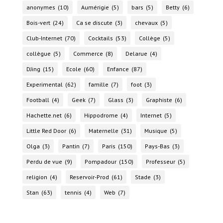
anonymes
(10)
Aumérigie
(5)
bars
(5)
Betty
(6)
Bois-vert
(24)
Ca se discute
(3)
chevaux
(5)
Club-Internet
(70)
Cocktails
(53)
Collège
(5)
collègue
(5)
Commerce
(8)
Delarue
(4)
DJing
(15)
Ecole
(60)
Enfance
(87)
Experimental
(62)
famille
(7)
foot
(3)
Football
(4)
Geek
(7)
Glass
(3)
Graphiste
(6)
Hachette.net
(6)
Hippodrome
(4)
Internet
(5)
Little Red Door
(6)
Maternelle
(31)
Musique
(5)
Olga
(3)
Pantin
(7)
Paris
(150)
Pays-Bas
(3)
Perdu de vue
(9)
Pompadour
(150)
Professeur
(5)
religion
(4)
Reservoir-Prod
(61)
Stade
(3)
Stan
(63)
tennis
(4)
Web
(7)