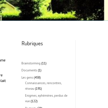
Rubriques
dame
Brainstorming
(11)
Documents
(1)
re
Les gens
(458)
lait
Connaissances, rencontres,
réseau
(191)
Enigmes, ephémères, perdus de
e
vue
(122)