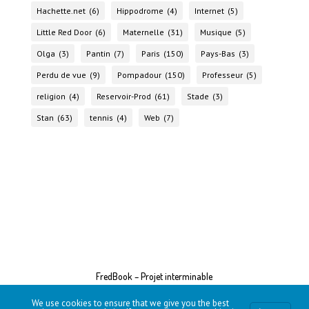
Hachette.net
(6)
Hippodrome
(4)
Internet
(5)
Little Red Door
(6)
Maternelle
(31)
Musique
(5)
Olga
(3)
Pantin
(7)
Paris
(150)
Pays-Bas
(3)
Perdu de vue
(9)
Pompadour
(150)
Professeur
(5)
religion
(4)
Reservoir-Prod
(61)
Stade
(3)
Stan
(63)
tennis
(4)
Web
(7)
FredBook – Projet interminable
We use cookies to ensure that we give you the best