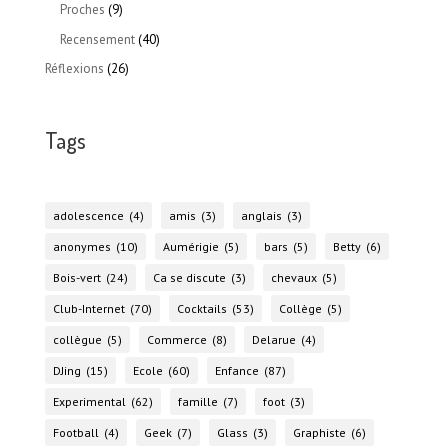
Proches
(9)
Recensement
(40)
Réflexions
(26)
Tags
adolescence
(4)
amis
(3)
anglais
(3)
anonymes
(10)
Aumérigie
(5)
bars
(5)
Betty
(6)
Bois-vert
(24)
Ca se discute
(3)
chevaux
(5)
Club-Internet
(70)
Cocktails
(53)
Collège
(5)
collègue
(5)
Commerce
(8)
Delarue
(4)
DJing
(15)
Ecole
(60)
Enfance
(87)
Experimental
(62)
famille
(7)
foot
(3)
Football
(4)
Geek
(7)
Glass
(3)
Graphiste
(6)